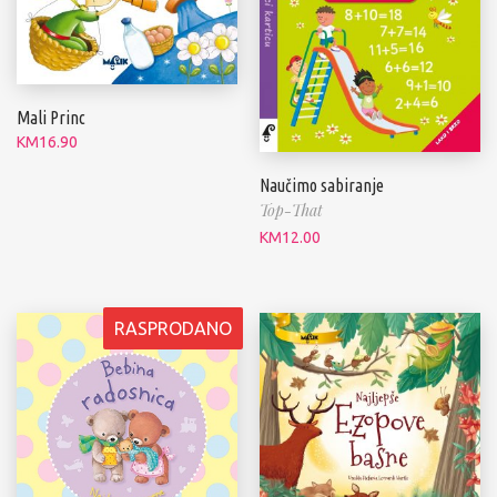
Mali Princ
KM
16.90
Naučimo sabiranje
Top-That
KM
12.00
RASPRODANO