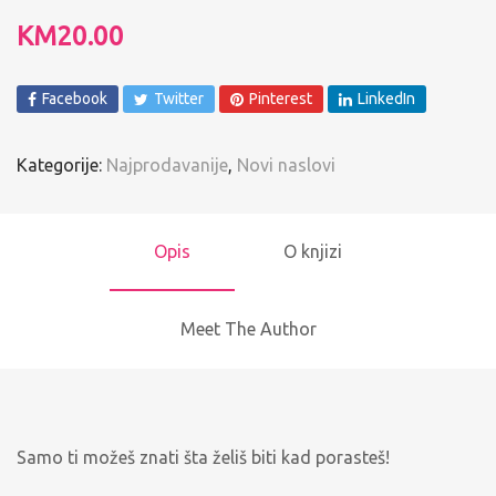
KM
20.00
Facebook
Twitter
Pinterest
LinkedIn
Kategorije:
Najprodavanije
,
Novi naslovi
Opis
O knjizi
Meet The Author
Samo ti možeš znati šta želiš biti kad porasteš!