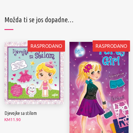
Možda ti se jos dopadne…
RASPRODANO
RASPRODANO
Djevojke sa stilom
KM
11.90