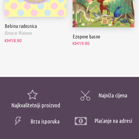
Bebina radosnica
Brown Watson
Ezopove basne
KM
18.90
KM
19.90
Najniža cijena
Najkvalitetniji proizvod
Plaćanje na adresi
Brza isporuka