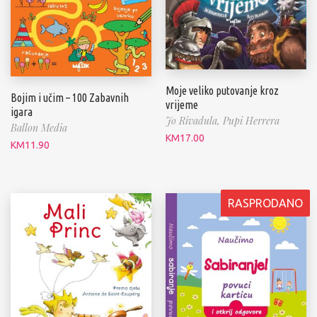
Moje veliko putovanje kroz
Bojim i učim – 100 Zabavnih
vrijeme
igara
Jo Rivadula,
Pupi Herrera
Ballon Media
KM
17.00
KM
11.90
RASPRODANO