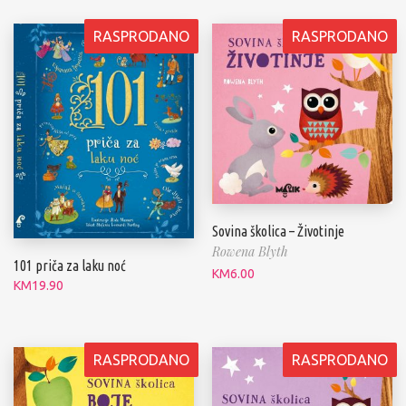
RASPRODANO
RASPRODANO
Sovina školica – Životinje
Rowena Blyth
101 priča za laku noć
KM
6.00
KM
19.90
RASPRODANO
RASPRODANO