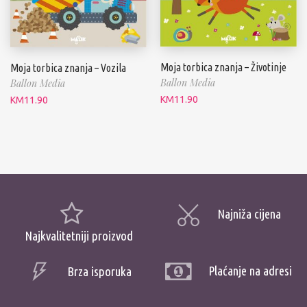
Moja torbica znanja – Životinje
Moja torbica znanja – Vozila
Ballon Media
Ballon Media
KM
11.90
KM
11.90
Najniža cijena
Najkvalitetniji proizvod
Plaćanje na adresi
Brza isporuka