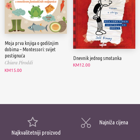
Moja prva knjiga o godišnjim
dobima – Montessori: svijet
postignuća
Dnevnik jednog smotanka
Chiara Piroddi
KM
12.00
KM
15.00
Najniža cijena
Najkvalitetniji proizvod