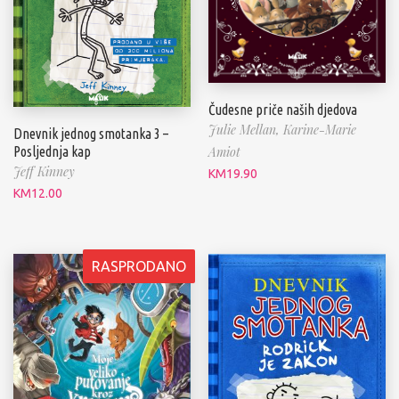
Čudesne priče naših djedova
Julie Mellan,
Karine-Marie
Dnevnik jednog smotanka 3 –
Amiot
Posljednja kap
Jeff Kinney
KM
19.90
KM
12.00
RASPRODANO