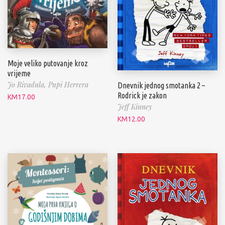
Moje veliko putovanje kroz
vrijeme
Jo Rivadula,
Pupi Herrera
Dnevnik jednog smotanka 2 –
Rodrick je zakon
KM
17.00
Jeff Kinney
KM
12.00