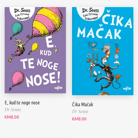
E, kud te noge nose
Čika Mačak
Dr Seuss
Dr Seuss
KM
8.00
KM
8.00