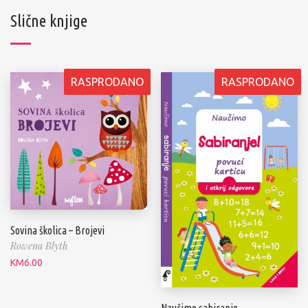
Slične knjige
RASPRODANO
RASPRODANO
Sovina školica – Brojevi
Rowena Blyth
KM
6.00
Naučimo sabiranje