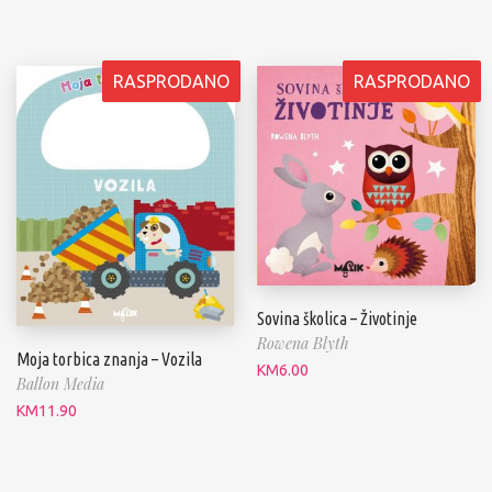
RASPRODANO
RASPRODANO
Sovina školica – Životinje
Rowena Blyth
Moja torbica znanja – Vozila
KM
6.00
Ballon Media
KM
11.90