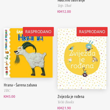
Top-That
KM
12.00
RASPRODANO
RASPRODANO
Hrana – Šarena zabava
TBC
Zvijezda je rođena
KM
5.00
YoYo Books
KM
21.90