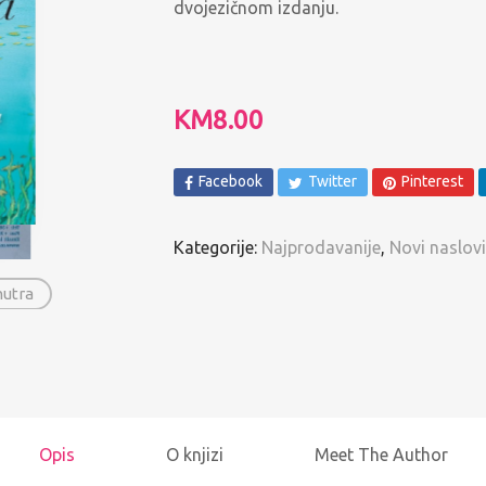
dvojezičnom izdanju.
Spomenari i Vježbanke
Ostalo
KM
8.00
Pregled po autorima
Facebook
Twitter
Pinterest
Kategorije:
Najprodavanije
,
Novi naslovi
nutra
Opis
O knjizi
Meet The Author