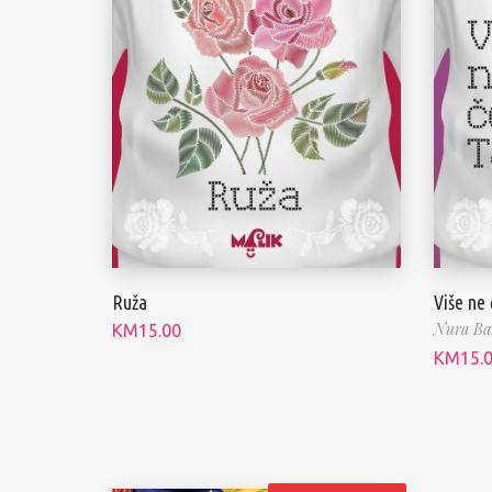
Ruža
Više ne 
Nura Baz
KM
15.00
KM
15.