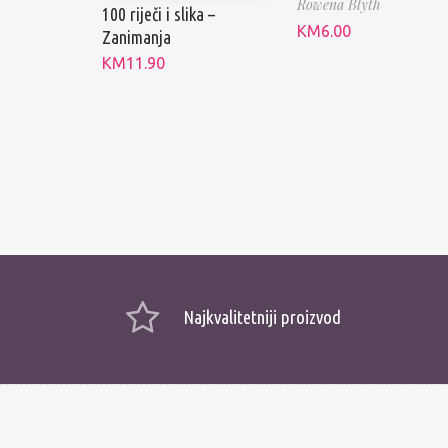
Rowena Blyth
100 riječi i slika –
KM
6.00
Zanimanja
KM
11.90
Najkvalitetniji proizvod