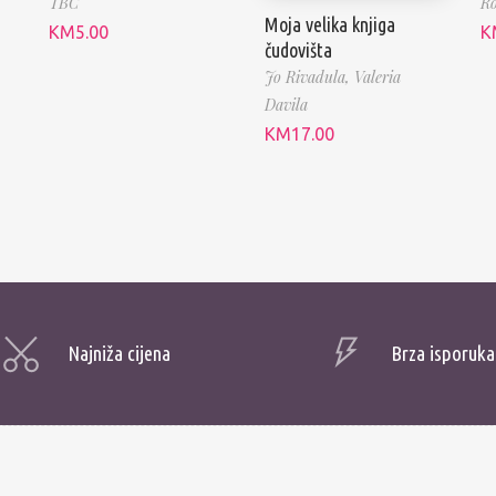
TBC
Ro
Moja velika knjiga
KM
5.00
K
čudovišta
Jo Rivadula,
Valeria
Davila
KM
17.00
Najniža cijena
Brza isporuka