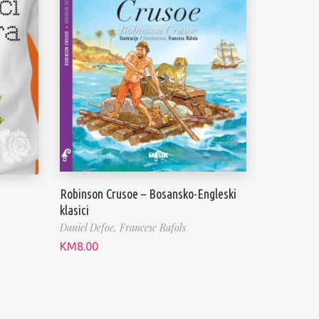
Robinson Crusoe – Bosansko-Engleski
klasici
Daniel Defoe,
Francesc Rafols
KM
8.00