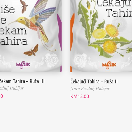
čekam Tahira – Ruža III
Čekajući Tahira – Ruža II
dulj Hubijar
Nura Bazdulj Hubijar
00
KM
15.00