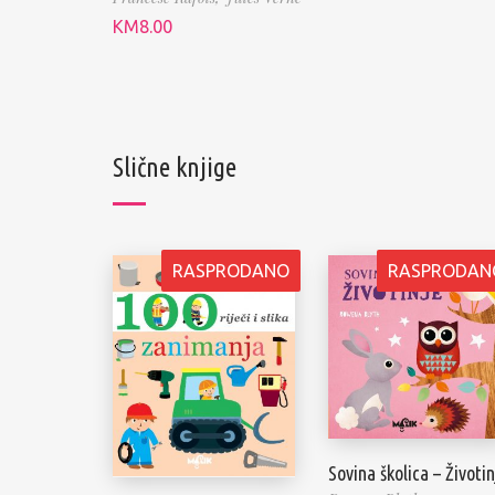
KM
8.00
Slične knjige
RASPRODANO
RASPRODAN
Sovina školica – Životin