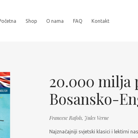
Početna
Shop
O nama
FAQ
Kontakt
Novi naslovi
Bojanke
20.000 milja
Kartonske slikovnice
Bosansko-Eng
Najprodavanije
Knjige za djecu
Francesc Rafols,
Jules Verne
Slikovnice sa naljepnicama
Najznačajniji svjetski klasici i lektirni n