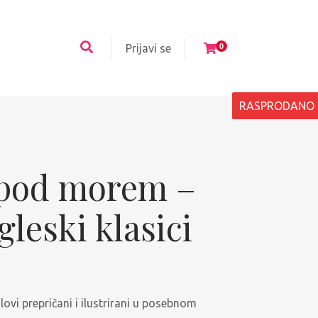
Prijavi se
0
RASPRODANO
 pod morem –
leski klasici
aslovi prepričani i ilustrirani u posebnom