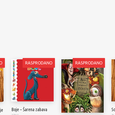
O
RASPRODANO
RASPRODANO
Boje – Šarena zabava
So
je