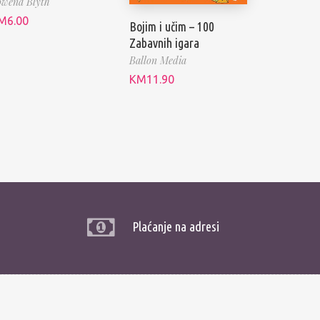
wena Blyth
M
6.00
Bojim i učim – 100
Zabavnih igara
Ballon Media
KM
11.90
Plaćanje na adresi