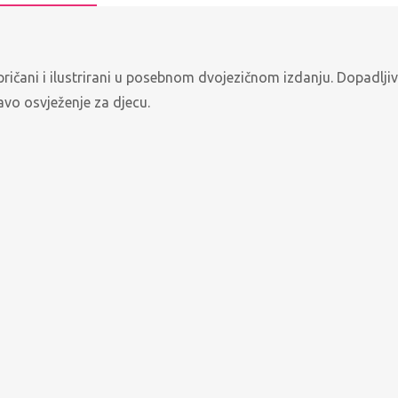
 prepričani i ilustrirani u posebnom dvojezičnom izdanju. Dopadl
ravo osvježenje za djecu.