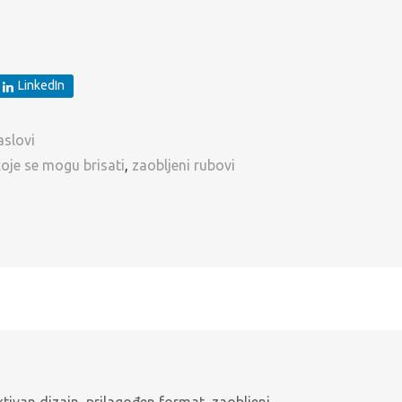
LinkedIn
aslovi
koje se mogu brisati
,
zaobljeni rubovi
ktivan dizajn, prilagođen format, zaobljeni