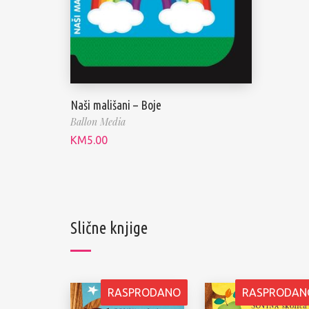
Naši mališani – Boje
Ballon Media
KM
5.00
Slične knjige
RASPRODANO
RASPRODAN