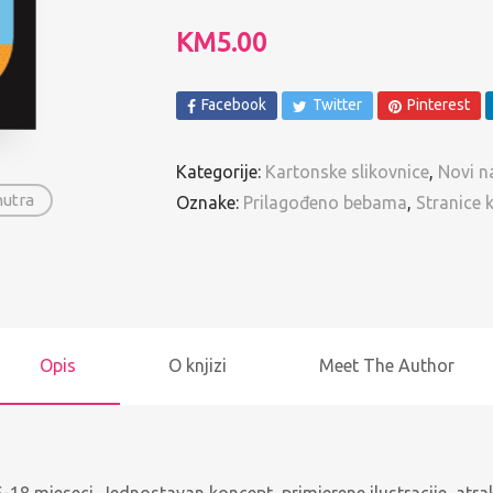
Spomenari i Vježbanke
KM
5.00
Ostalo
Facebook
Twitter
Pinterest
Pregled po autorima
Kategorije:
Kartonske slikovnice
,
Novi n
nutra
Oznake:
Prilagođeno bebama
,
Stranice 
Opis
O knjizi
Meet The Author
-18 mjeseci. Jednostavan koncept, primjerene ilustracije, atra