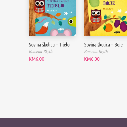
Sovina školica – Tijelo
Sovina školica – Boje
Rowena Blyth
Rowena Blyth
KM
6.00
KM
6.00