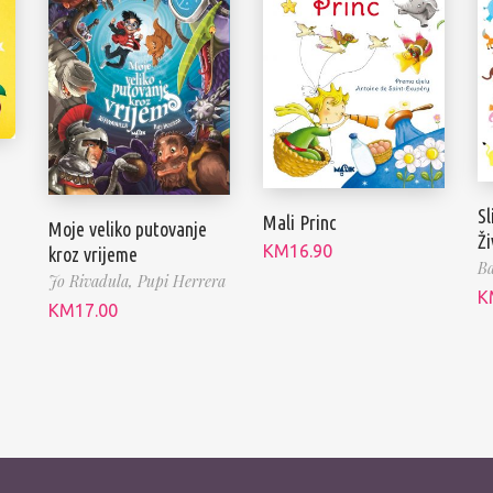
Sl
Mali Princ
Moje veliko putovanje
Ži
KM
16.90
kroz vrijeme
Ba
Jo Rivadula,
Pupi Herrera
K
KM
17.00