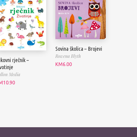
Sovina školica – Brojevi
Rowena Blyth
ikovni rječnik –
KM
6.00
votinje
llon Media
M
10.90