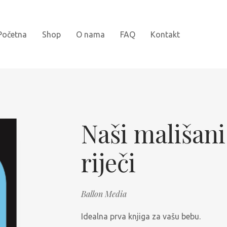
Početna
Shop
O nama
FAQ
Kontakt
Novi naslovi
Bojanke
Naši mališani
Kartonske slikovnice
riječi
Najprodavanije
Knjige za djecu
Ballon Media
Slikovnice sa naljepnicama
Idealna prva knjiga za vašu bebu.