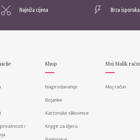
Najniža cijena
Brza isporuka
acije
Shop
Moj Malik raču
a
Najprodavanije
Moj račun
Bojanke
t
Kartonske slikovnice
 privatnosti i
Knjige za djecu
nja
Radosnice