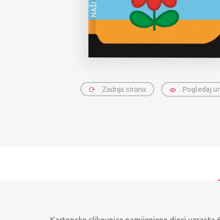
Zadnja strana
Pogledaj u
Kartonske slikovnice namijenjene djeci uzrasta 6