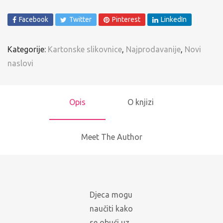
Facebook
Twitter
Pinterest
LinkedIn
Kategorije:
Kartonske slikovnice
,
Najprodavanije
,
Novi
naslovi
Opis
O knjizi
Meet The Author
Djeca mogu
naučiti kako
se obući uz