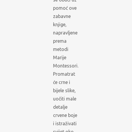
pomoć ove
zabavne
knjige,
napravljene
prema
metodi
Marije
Montessori.
Promatrat
će crne i
bijele slike,
uočiti male
detalje
crvene boje
i istraživati
svijet oko