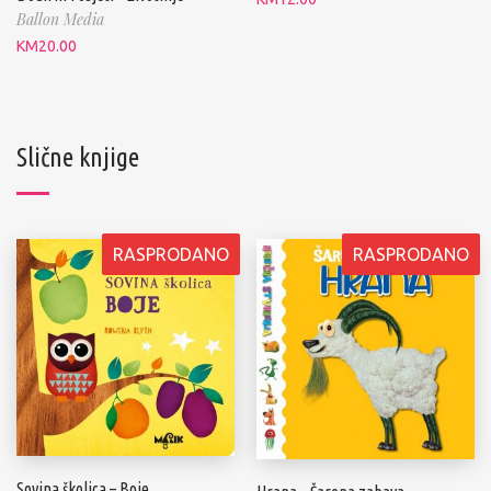
Ballon Media
KM
20.00
Slične knjige
RASPRODANO
RASPRODANO
Sovina školica – Boje