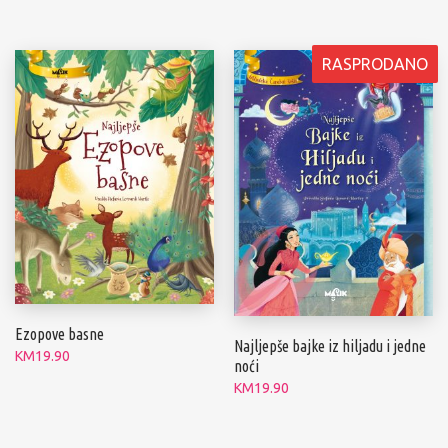
RASPRODANO
Ezopove basne
Najljepše bajke iz hiljadu i jedne
KM
19.90
noći
KM
19.90