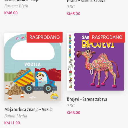
Hrana – Šarena zabava
Rowena Blyth
TBC
KM
6.00
KM
5.00
RASPRODANO
RASPRODANO
Brojevi – Šarena zabava
TBC
Moja torbica znanja – Vozila
KM
5.00
Ballon Media
KM
11.90