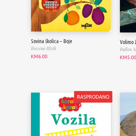
Sovina školica – Boje
Volimo ž
Rowena Blyth
Ballon M
KM
6.00
KM
5.0
RASPRODANO