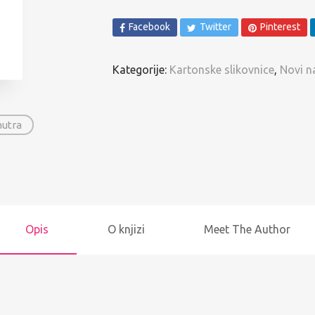
Spomenari i Vježbanke
Facebook
Twitter
Pinterest
Ostalo
Kategorije:
Kartonske slikovnice
,
Novi n
Pregled po autorima
nutra
Opis
O knjizi
Meet The Author