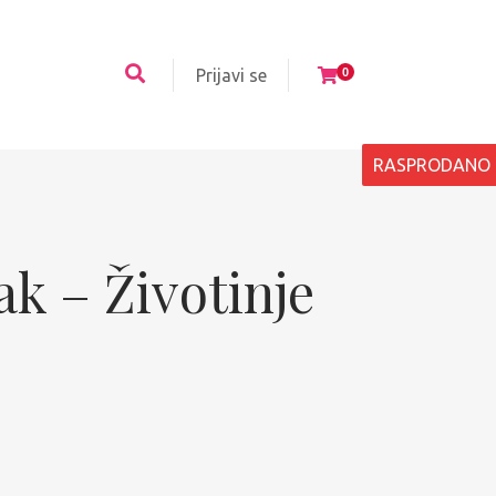
Prijavi se
0
RASPRODANO
k – Životinje