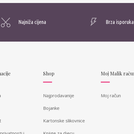
Najniža cijena
Brza isporuka
acije
Shop
Moj Malik raču
a
Najprodavanije
Moj račun
Bojanke
t
Kartonske slikovnice
 privatnosti i
Knjige za djecu