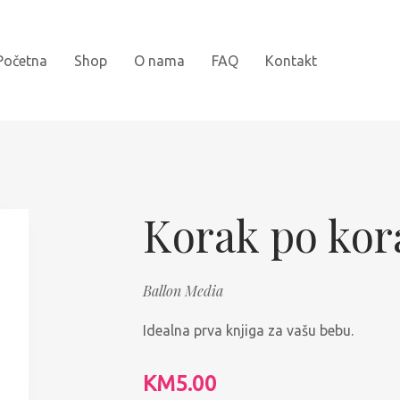
Početna
Shop
O nama
FAQ
Kontakt
Novi naslovi
Bojanke
Korak po kora
Kartonske slikovnice
Ballon Media
Najprodavanije
Idealna prva knjiga za vašu bebu.
Knjige za djecu
Slikovnice sa naljepnicama
KM
5.00