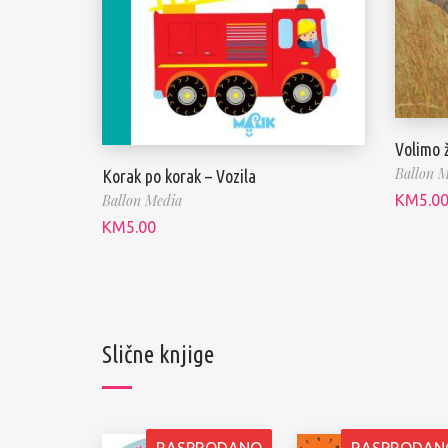
Volimo ž
Ballon M
Korak po korak – Vozila
KM
5.0
Ballon Media
KM
5.00
Slične knjige
RASPRODANO
RASPRODAN