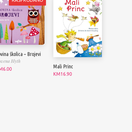
vina školica – Brojevi
wena Blyth
Mali Princ
M
6.00
KM
16.90