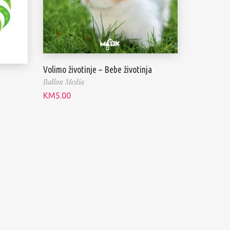
Volimo životinje – Bebe životinja
Ballon Media
KM
5.00