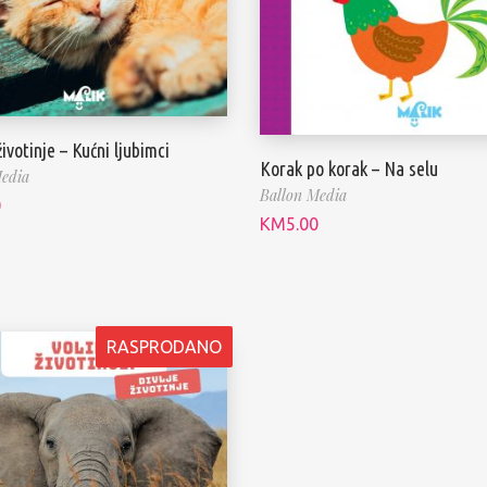
ivotinje – Kućni ljubimci
Korak po korak – Na selu
edia
Ballon Media
0
KM
5.00
RASPRODANO