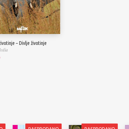
ivotinje – Divlje životinje
edia
0
O
RASPRODANO
RASPRODANO