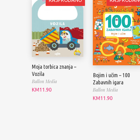
Moja torbica znanja –
Vozila
Bojim i učim – 100
Ballon Media
Zabavnih igara
Ballon Media
KM
11.90
KM
11.90