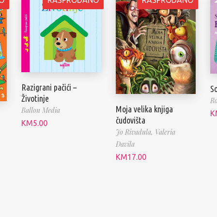
Razigrani pačići –
So
Životinje
Ro
Moja velika knjiga
Ballon Media
K
čudovišta
KM
5.00
Jo Rivadula,
Valeria
Davila
KM
17.00