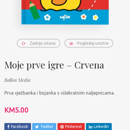
Zadnja strana
Pogledaj unutra
Moje prve igre – Crvena
Ballon Media
Prva vježbanka i bojanka s višekratnim naljepnicama.
KM
5.00
Facebook
Twitter
Pinterest
LinkedIn