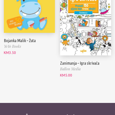
Bojanka Malik – Žuta
YoYo Books
KM
3.50
Zanimanja – Igra skrivača
Ballon Media
KM
5.00