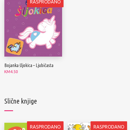
RASPRODANO
Bojanka šljokica – Ljubičasta
KM
4.50
Slične knjige
RASPRODANO
RASPRODANO