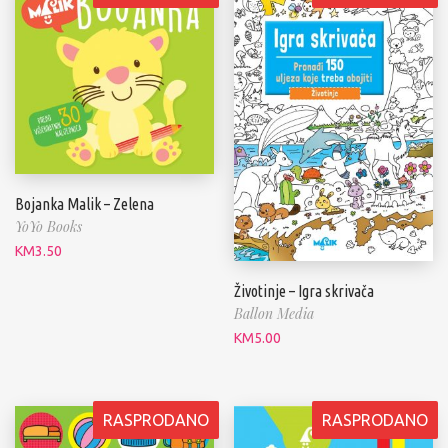
Bojanka Malik – Zelena
YoYo Books
KM
3.50
Životinje – Igra skrivača
Ballon Media
KM
5.00
RASPRODANO
RASPRODANO