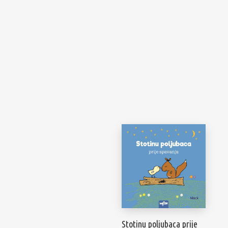
Spomenari i Vježbanke
Ostalo
Pregled po autorima
Stotinu poljubaca prije