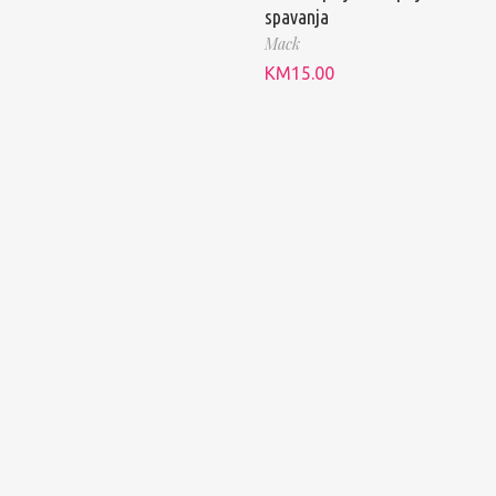
spavanja
Mack
KM
15.00