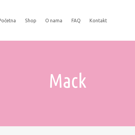
Početna
Shop
O nama
FAQ
Kontakt
Novi naslovi
Bojanke
Mack
Kartonske slikovnice
Najprodavanije
Knjige za djecu
Slikovnice sa naljepnicama