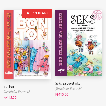
RASPRODANO
Seks za početnike
Bonton
Jasminka Petrović
Jasminka Petrović
KM
15.00
KM
15.00