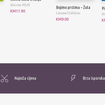
Rowena Blyth
Bojimo prstima – Žuta
Pi
KM
11.90
Caramel Editions
B
KM
9.00
K
Najniža cijena
Brza isporuka