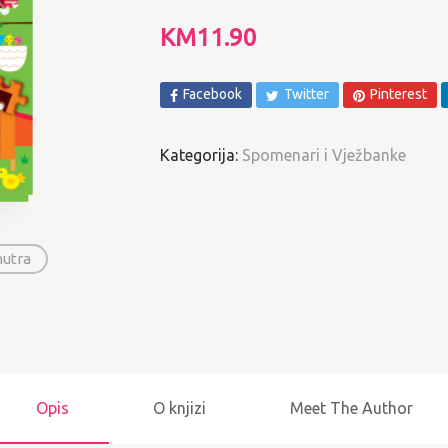
Spomenari i Vježbanke
KM
11.90
Ostalo
Facebook
Twitter
Pinterest
Pregled po autorima
Kategorija:
Spomenari i Vježbanke
nutra
Opis
O knjizi
Meet The Author