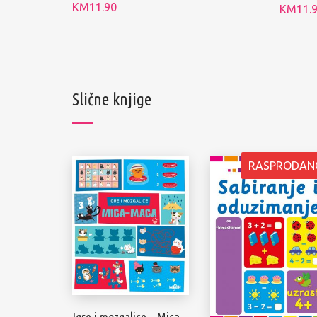
KM
11.90
KM
11.
Slične knjige
RASPRODAN
Igre i mozgalice – Mica-