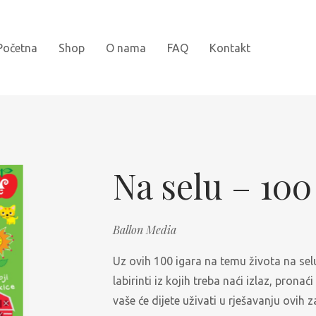
Početna
Shop
O nama
FAQ
Kontakt
Novi naslovi
Bojanke
Na selu – 100
Kartonske slikovnice
Ballon Media
Najprodavanije
Uz ovih 100 igara na temu života na selu
Knjige za djecu
labirinti iz kojih treba naći izlaz, prona
Slikovnice sa naljepnicama
vaše će dijete uživati u rješavanju ovih 