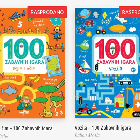
RASPRODANO
RASPR
Vozila – 100 Zabavnih igara
 učim – 100 Zabavnih igara
Ballon Media
edia