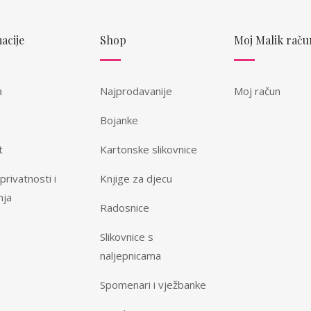
acije
Shop
Moj Malik raču
a
Najprodavanije
Moj račun
Bojanke
t
Kartonske slikovnice
 privatnosti i
Knjige za djecu
nja
Radosnice
Slikovnice s
naljepnicama
Spomenari i vježbanke