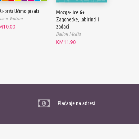
ši-briši Učimo pisati
Mozga-lice 6+
rown Watson
Zagonetke, labirinti i
zadaci
M
10.00
Ballon Media
KM
11.90
Plaćanje na adresi