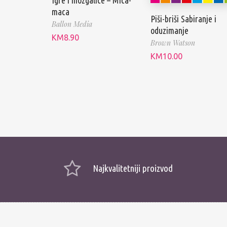
maca
Piši-briši Sabiranje i
Ballon Media
oduzimanje
KM
8.90
Brown Watson
KM
10.00
Najkvalitetniji proizvod