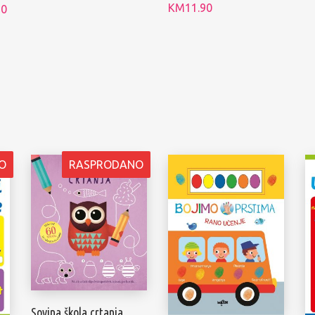
KM
11.90
90
O
RASPRODANO
Sovina škola crtanja