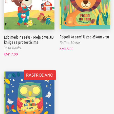
Pogodi ko sam! U zoološkom vrtu
Edo medo na selu – Moja prva 3D
knjiga sa prozorčićima
Ballon Media
YoYo Books
KM
15.00
KM
17.00
RASPRODANO