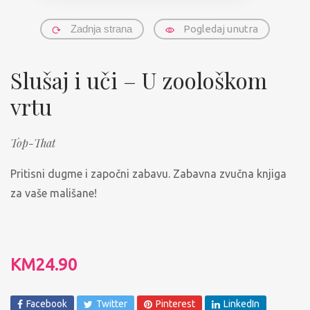
Zadnja strana
Pogledaj unutra
Slušaj i uči – U zoološkom
vrtu
Top-That
Pritisni dugme i započni zabavu. Zabavna zvučna knjiga
za vaše mališane!
KM
24.90
Facebook
Twitter
Pinterest
LinkedIn