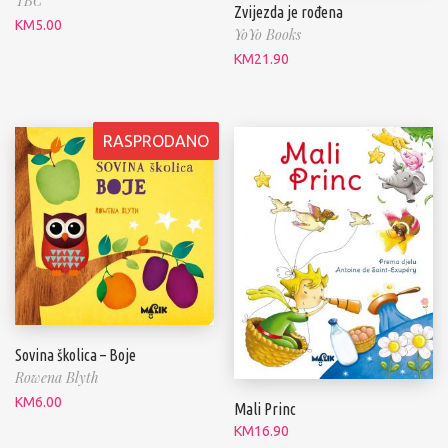
TBC
Zvijezda je rođena
KM
5.00
YoYo Books
KM
21.90
RASPRODANO
Sovina školica – Boje
Rowena Blyth
KM
6.00
Mali Princ
KM
16.90