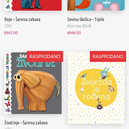
Boje – Šarena zabava
Sovina školica – Tijelo
TBC
Rowena Blyth
KM
5.00
KM
6.00
RASPRODANO
RASPRODANO
Životinje – Šarena zabava