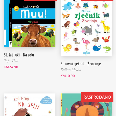
Slušaj i uči – Na selu
Top-That
Slikovni rječnik – Životinje
KM
24.90
Ballon Media
KM
10.90
RASPRODANO