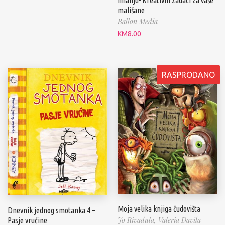
mališane
Ballon Media
KM
8.00
RASPRODANO
Moja velika knjiga čudovišta
Dnevnik jednog smotanka 4 –
Jo Rivadula,
Valeria Davila
Pasje vrućine