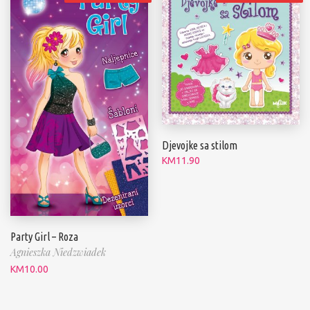
Djevojke sa stilom
KM
11.90
Party Girl – Roza
Agnieszka Niedzwiadek
KM
10.00