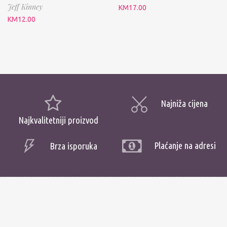
Jeff Kinney
KM
17.00
KM
12.00
Najniža cijena
Najkvalitetniji proizvod
Plaćanje na adresi
Brza isporuka