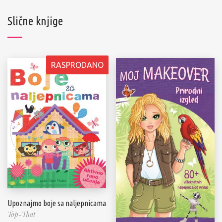
Slične knjige
RASPRODANO
Upoznajmo boje sa naljepnicama
Top-That