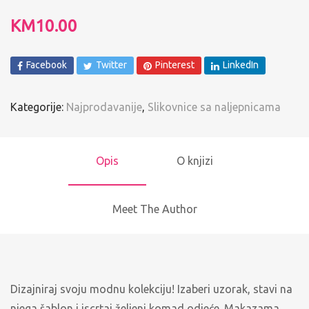
KM
10.00
Facebook
Twitter
Pinterest
LinkedIn
Kategorije:
Najprodavanije
,
Slikovnice sa naljepnicama
Opis
O knjizi
Meet The Author
Dizajniraj svoju modnu kolekciju! Izaberi uzorak, stavi na
njega šablon i iscrtaj željeni komad odjeće. Makazama