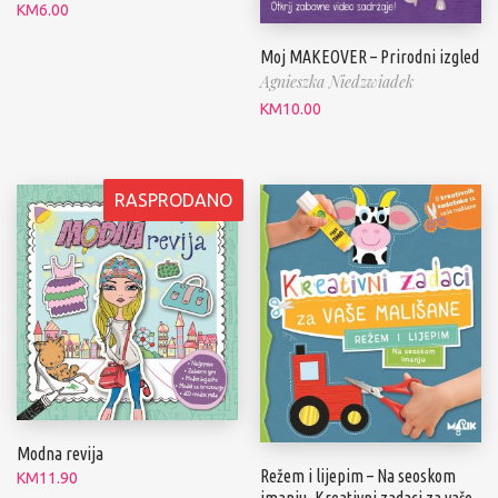
KM
6.00
Moj MAKEOVER – Prirodni izgled
Agnieszka Niedzwiadek
KM
10.00
RASPRODANO
Modna revija
Režem i lijepim – Na seoskom
KM
11.90
imanju- Kreativni zadaci za vaše