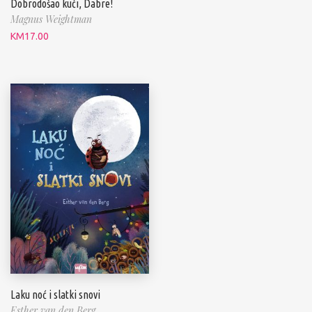
Dobrodošao kući, Dabre!
Magnus Weightman
KM
17.00
Laku noć i slatki snovi
Esther van den Berg