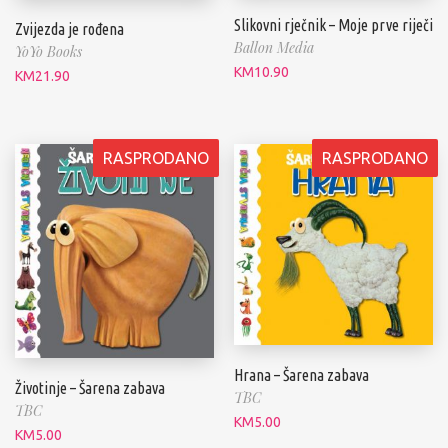
Slikovni rječnik – Moje prve riječi
Zvijezda je rođena
Ballon Media
YoYo Books
KM
10.90
KM
21.90
RASPRODANO
RASPRODANO
Hrana – Šarena zabava
Životinje – Šarena zabava
TBC
TBC
KM
5.00
KM
5.00