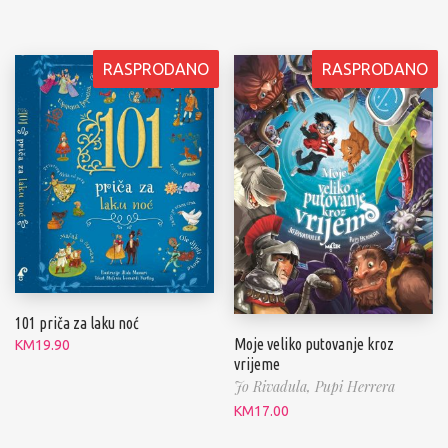
RASPRODANO
RASPRODANO
101 priča za laku noć
Moje veliko putovanje kroz
KM
19.90
vrijeme
Jo Rivadula,
Pupi Herrera
KM
17.00