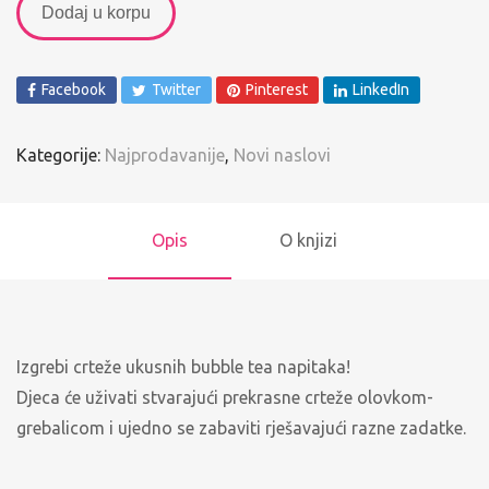
Dodaj u korpu
Facebook
Twitter
Pinterest
LinkedIn
Kategorije:
Najprodavanije
,
Novi naslovi
Opis
O knjizi
Izgrebi crteže ukusnih bubble tea napitaka!
Djeca će uživati stvarajući prekrasne crteže olovkom-
grebalicom i ujedno se zabaviti rješavajući razne zadatke.