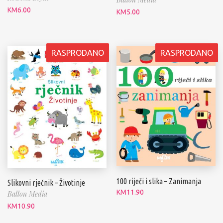
KM
6.00
KM
5.00
RASPRODANO
RASPRODANO
100 riječi i slika – Zanimanja
Slikovni rječnik – Životinje
KM
11.90
Ballon Media
KM
10.90