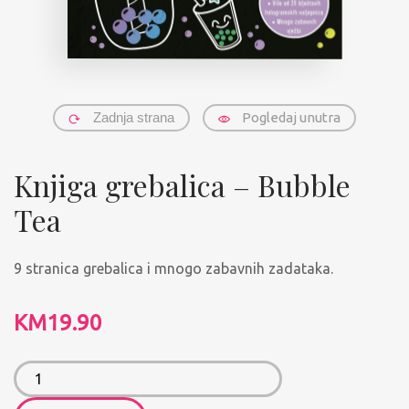
Zadnja strana
Pogledaj unutra
Knjiga grebalica – Bubble
Tea
9 stranica grebalica i mnogo zabavnih zadataka.
KM
19.90