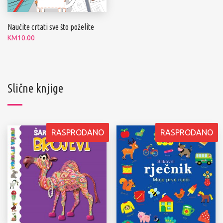
Naučite crtati sve što poželite
KM
10.00
Slične knjige
RASPRODANO
RASPRODANO