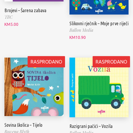
Brojevi – Šarena zabava
TBC
Slikovni rječnik – Moje prve riječi
KM
5.00
Ballon Media
KM
10.90
RASPRODANO
RASPRODANO
Sovina školica – Tijelo
Razigrani pačići – Vozila
Rowena Blyth
Ballon Media