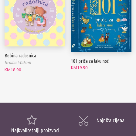
Bebina radosnica
101 priča za laku noć
Brown Watson
KM
19.90
KM
18.90
Najniža cijena
Najkvalitetniji proizvod