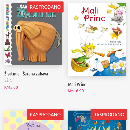
RASPRODANO
Životinje – Šarena zabava
TBC
Mali Princ
KM
5.00
KM
16.90
RASPRODANO
RASPRODANO