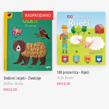
RASPRODANO
100 prozorčića – Riječi
YoYo Books
Dodirni i osjeti – Životinje
Ballon Media
KM
18.00
KM
20.00