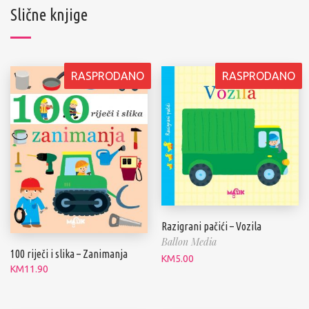
Slične knjige
RASPRODANO
RASPRODANO
Razigrani pačići – Vozila
Ballon Media
100 riječi i slika – Zanimanja
KM
5.00
KM
11.90