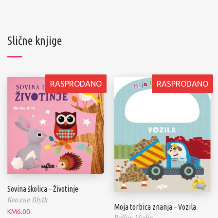
Slične knjige
RASPRODANO
RASPRODANO
Sovina školica – Životinje
Rowena Blyth
Moja torbica znanja – Vozila
KM
6.00
Ballon Media