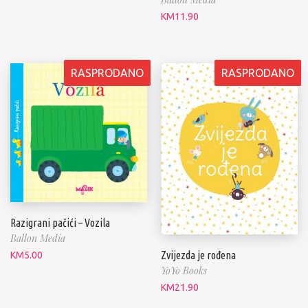
KM
11.90
RASPRODANO
RASPRODANO
Razigrani pačići – Vozila
Ballon Media
Zvijezda je rođena
KM
5.00
YoYo Books
KM
21.90