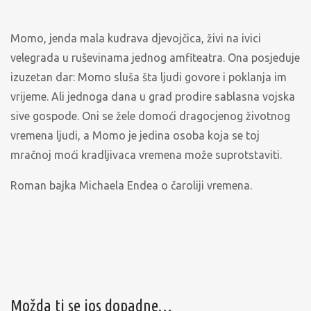
Momo, jenda mala kudrava djevojčica, živi na ivici
velegrada u ruševinama jednog amfiteatra. Ona posjeduje
izuzetan dar: Momo sluša šta ljudi govore i poklanja im
vrijeme. Ali jednoga dana u grad prodire sablasna vojska
sive gospode. Oni se žele domoći dragocjenog životnog
vremena ljudi, a Momo je jedina osoba koja se toj
mračnoj moći kradljivaca vremena može suprotstaviti.
Roman bajka Michaela Endea o čaroliji vremena.
Možda ti se jos dopadne…