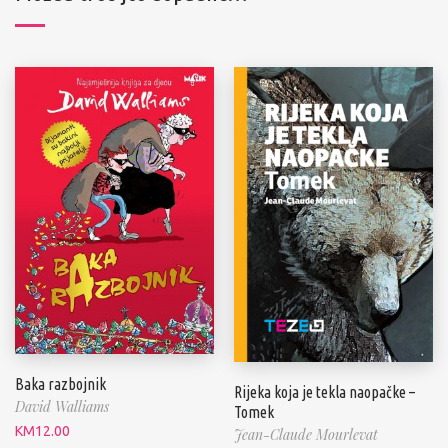
Baka razbojnik
Rijeka koja je tekla naopačke –
David Walliams
Tomek
KM
12.00
Jean-Claude Mourlevat