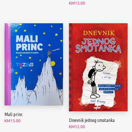
KM
15.00
Mali princ
Dnevnik jednog smotanka
KM
15.00
KM
12.00