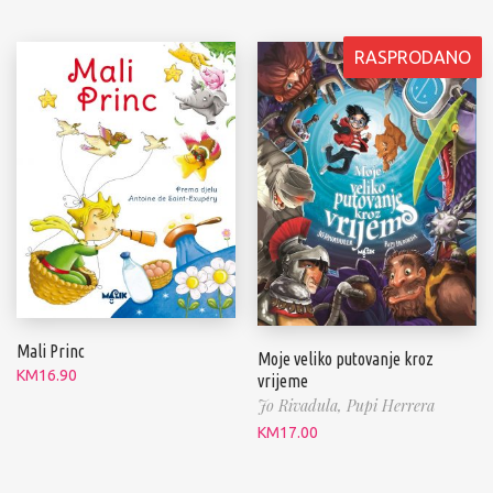
RASPRODANO
Mali Princ
Moje veliko putovanje kroz
KM
16.90
vrijeme
Jo Rivadula,
Pupi Herrera
KM
17.00