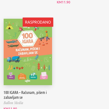
KM
11.90
RASPRODANO
100 IGARA – Računam, pišem i
zabavljam se
Ballon Media
KM
11.90