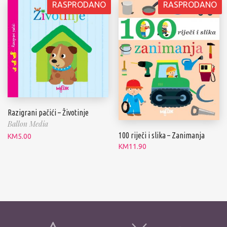
RASPRODANO
RASPRODANO
Razigrani pačići – Životinje
Ballon Media
100 riječi i slika – Zanimanja
KM
5.00
KM
11.90