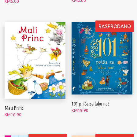
KM
6.00
KM
6.00
RASPRODANO
101 priča za laku noć
Mali Princ
KM
19.90
KM
16.90