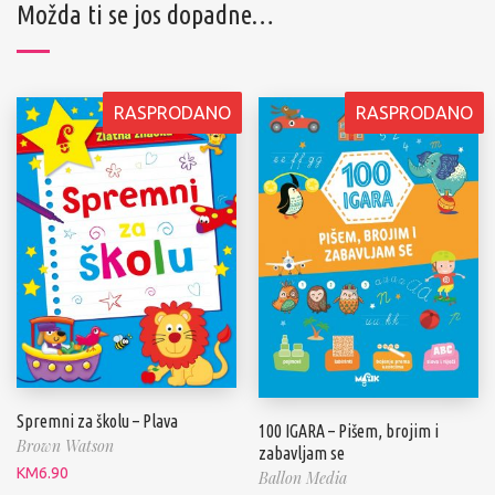
Možda ti se jos dopadne…
RASPRODANO
RASPRODANO
Spremni za školu – Plava
100 IGARA – Pišem, brojim i
Brown Watson
zabavljam se
KM
6.90
Ballon Media