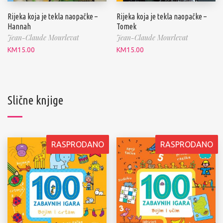
Rijeka koja je tekla naopačke –
Rijeka koja je tekla naopačke –
Tomek
Hannah
Jean-Claude Mourlevat
Jean-Claude Mourlevat
KM
15.00
KM
15.00
Slične knjige
RASPRODANO
RASPRODANO