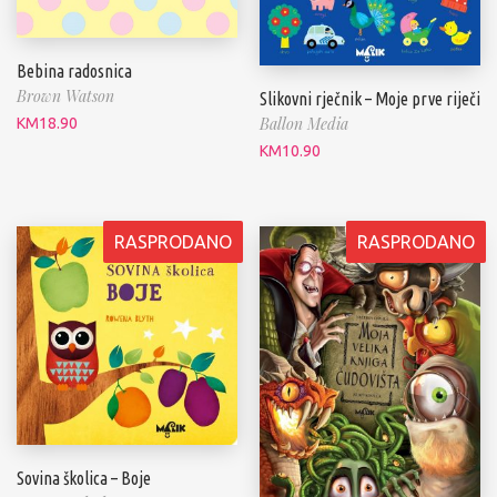
Bebina radosnica
Brown Watson
Slikovni rječnik – Moje prve riječi
Ballon Media
KM
18.90
KM
10.90
RASPRODANO
RASPRODANO
Sovina školica – Boje