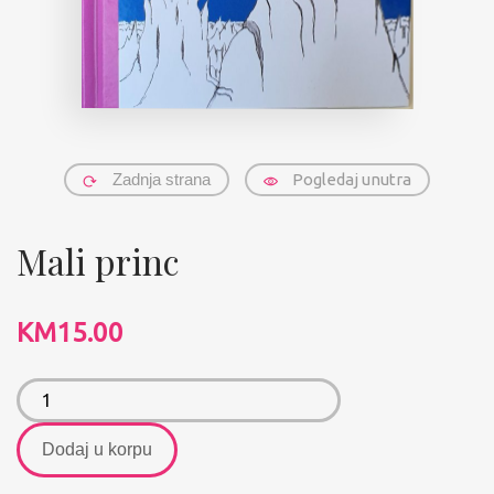
Zadnja strana
Pogledaj unutra
Mali princ
KM
15.00
Dodaj u korpu