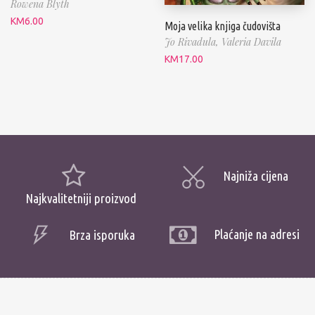
Rowena Blyth
KM
6.00
Moja velika knjiga čudovišta
Jo Rivadula,
Valeria Davila
KM
17.00
Najniža cijena
Najkvalitetniji proizvod
Plaćanje na adresi
Brza isporuka