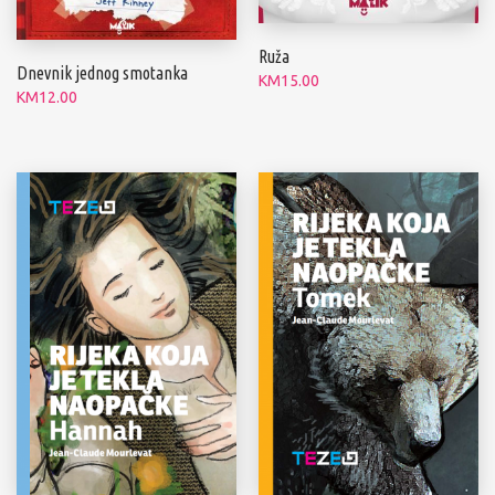
Ruža
Dnevnik jednog smotanka
KM
15.00
KM
12.00