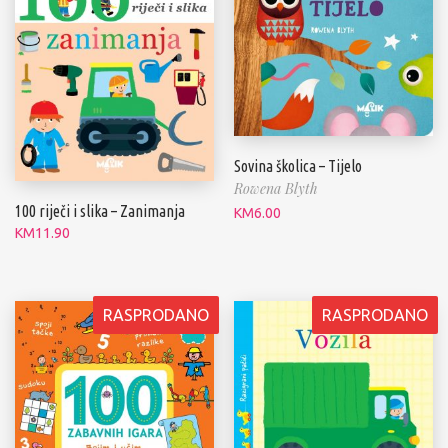
Sovina školica – Tijelo
Rowena Blyth
100 riječi i slika – Zanimanja
KM
6.00
KM
11.90
RASPRODANO
RASPRODANO