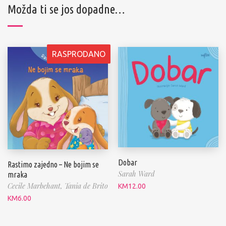
Možda ti se jos dopadne…
RASPRODANO
Dobar
Rastimo zajedno – Ne bojim se
Sarah Ward
mraka
Cecile Marbehant,
Tania de Brito
KM
12.00
KM
6.00