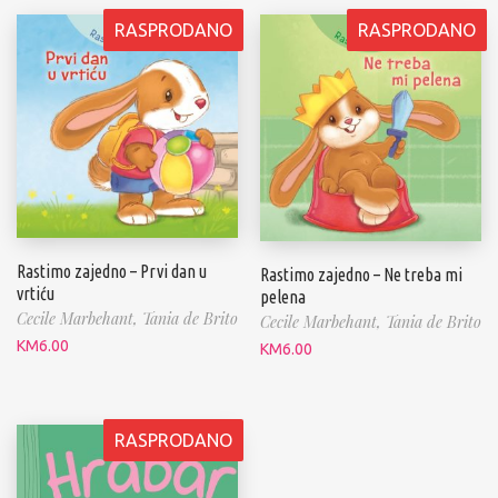
RASPRODANO
RASPRODANO
Rastimo zajedno – Prvi dan u
Rastimo zajedno – Ne treba mi
vrtiću
pelena
Cecile Marbehant,
Tania de Brito
Cecile Marbehant,
Tania de Brito
KM
6.00
KM
6.00
RASPRODANO