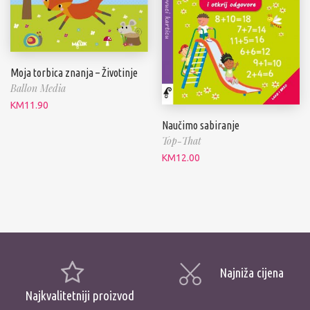
Moja torbica znanja – Životinje
Ballon Media
KM
11.90
Naučimo sabiranje
Top-That
KM
12.00
Najniža cijena
Najkvalitetniji proizvod