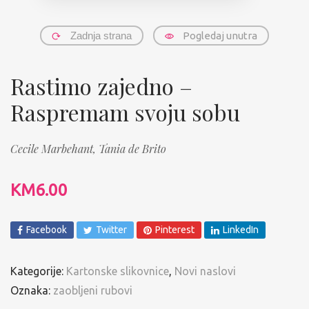
Zadnja strana
Pogledaj unutra
Rastimo zajedno –
Raspremam svoju sobu
Cecile Marbehant,
Tania de Brito
KM
6.00
Facebook
Twitter
Pinterest
LinkedIn
Kategorije:
Kartonske slikovnice
,
Novi naslovi
Oznaka:
zaobljeni rubovi