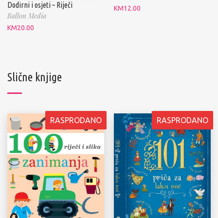
Dodirni i osjeti – Riječi
KM
12.00
Ballon Media
KM
20.00
Slične knjige
RASPRODANO
RASPRODANO