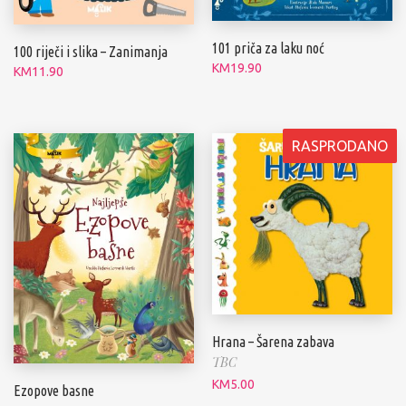
101 priča za laku noć
100 riječi i slika – Zanimanja
KM
19.90
KM
11.90
RASPRODANO
Hrana – Šarena zabava
TBC
KM
5.00
Ezopove basne