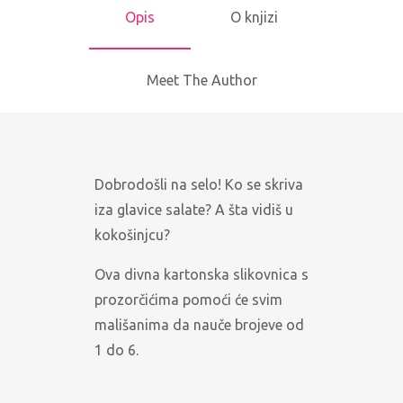
Opis
O knjizi
Meet The Author
Dobrodošli na selo! Ko se skriva
iza glavice salate? A šta vidiš u
kokošinjcu?
Ova divna kartonska slikovnica s
prozorčićima pomoći će svim
mališanima da nauče brojeve od
1 do 6.