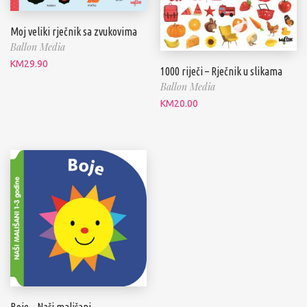
Moj veliki rječnik sa zvukovima
Ballon Media
KM
29.90
1000 riječi – Rječnik u slikama
Ballon Media
KM
20.00