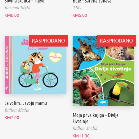
Sovina školica – Tijelo
Boje – Šarena zabava
Rowena Blyth
TBC
KM
6.00
KM
5.00
RASPRODANO
RASPRODANO
Ja volim… svoju mamu
Ballon Media
Moja prva knjiga – Divlje
KM
7.00
životinje
Ballon Media
KM
11.90