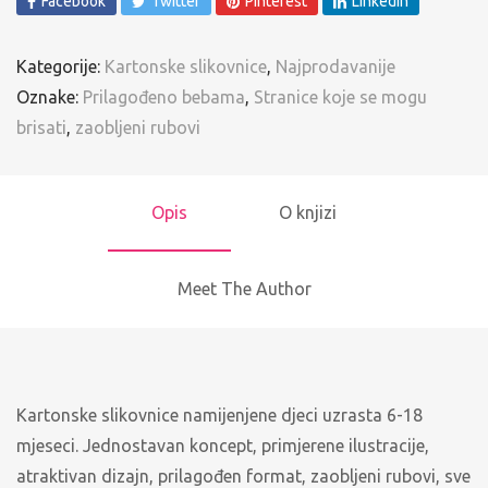
Facebook
Twitter
Pinterest
LinkedIn
Kategorije:
Kartonske slikovnice
,
Najprodavanije
Oznake:
Prilagođeno bebama
,
Stranice koje se mogu
brisati
,
zaobljeni rubovi
Opis
O knjizi
Meet The Author
Kartonske slikovnice namijenjene djeci uzrasta 6-18
mjeseci. Jednostavan koncept, primjerene ilustracije,
atraktivan dizajn, prilagođen format, zaobljeni rubovi, sve