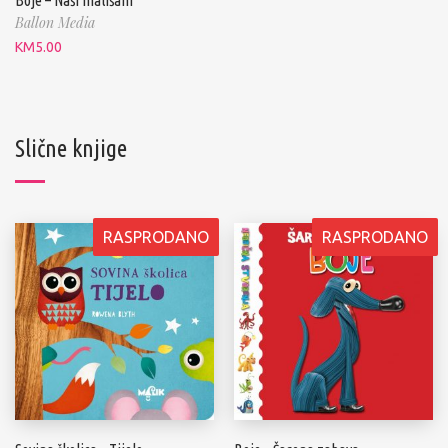
Boje – Naši mališani
Ballon Media
KM
5.00
Slične knjige
RASPRODANO
RASPRODANO