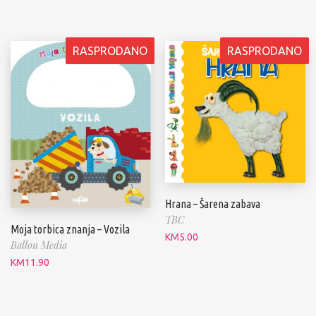
RASPRODANO
RASPRODANO
Hrana – Šarena zabava
TBC
Moja torbica znanja – Vozila
KM
5.00
Ballon Media
KM
11.90