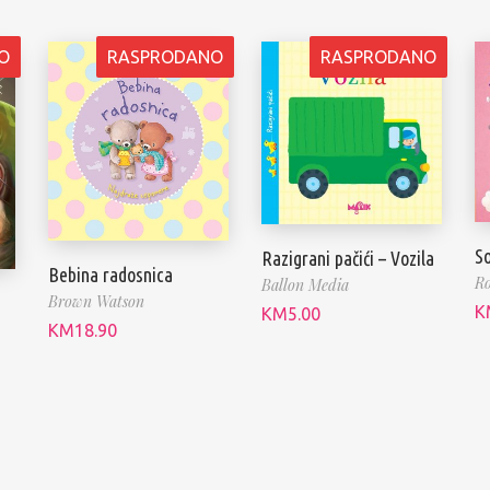
O
RASPRODANO
RASPRODANO
So
Razigrani pačići – Vozila
Bebina radosnica
Ro
Ballon Media
Brown Watson
K
KM
5.00
KM
18.90