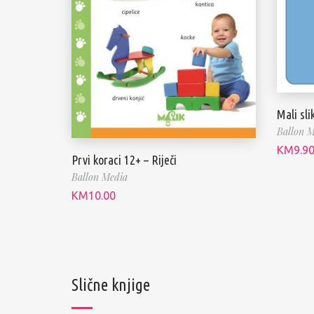
Mali sli
Ballon M
KM
9.9
Prvi koraci 12+ – Riječi
Ballon Media
KM
10.00
Slične knjige