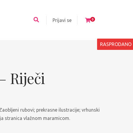
Prijavi se
0
RASPRODANO
– Riječi
aobljeni rubovi; prekrasne ilustracije; vrhunski
anja stranica vlažnom maramicom.