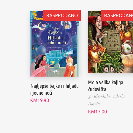
RASPRODANO
RASPRODAN
Moja velika knjiga
Najljepše bajke iz hiljadu
čudovišta
i jedne noći
Jo Rivadula,
Valeria
KM
19.90
Davila
KM
17.00