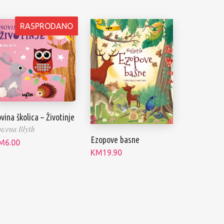
RASPRODANO
vina školica – Životinje
wena Blyth
Ezopove basne
M
6.00
KM
19.90