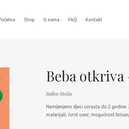
Početna
Shop
O nama
FAQ
Kontakt
Novi naslovi
Bojanke
Beba otkriva 
Kartonske slikovnice
Ballon Media
Najprodavanije
Namijenjeno djeci uzrasta do 2 godine. Z
Knjige za djecu
materijali; čvrst uvez; mogućnost bris
Slikovnice sa naljepnicama