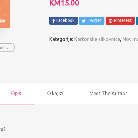
KM
15.00
Spomenari i Vježbanke
Ostalo
Facebook
Twitter
Pinterest
Pregled po autorima
Kategorije:
Kartonske slikovnice
,
Novi n
nutra
Opis
O knjizi
Meet The Author
ru?