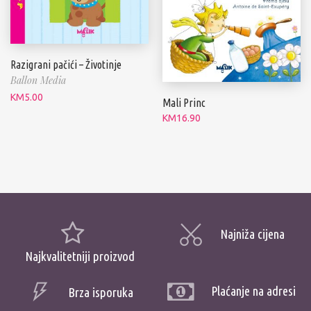
Razigrani pačići – Životinje
Ballon Media
KM
5.00
Mali Princ
KM
16.90
Najniža cijena
Najkvalitetniji proizvod
Plaćanje na adresi
Brza isporuka