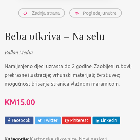
Zadnja strana
Pogledaj unutra
Beba otkriva – Na selu
Ballon Media
Namijenjeno djeci uzrasta do 2 godine. Zaobljeni rubovi;
prekrasne ilustracije; vrhunski materijali; čvrst uvez;
mogućnost brisanja stranica vlažnom maramicom.
KM
15.00
Facebook
Twitter
Pinterest
LinkedIn
Kategorije:
Kartonske slikovnice
,
Novi naslovi