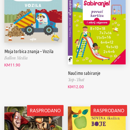
Moja torbica znanja – Vozila
Ballon Media
KM
11.90
Naučimo sabiranje
Top-That
KM
12.00
RASPRODANO
RASPRODANO