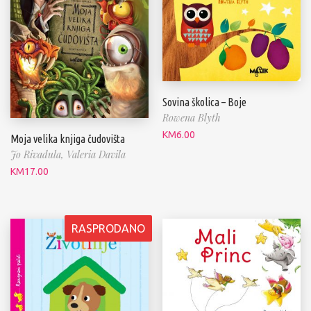
Sovina školica – Boje
Rowena Blyth
KM
6.00
Moja velika knjiga čudovišta
Jo Rivadula,
Valeria Davila
KM
17.00
RASPRODANO