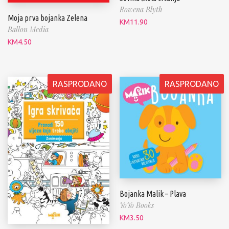
Rowena Blyth
Moja prva bojanka Zelena
KM
11.90
Ballon Media
KM
4.50
RASPRODANO
RASPRODANO
Bojanka Malik – Plava
YoYo Books
KM
3.50