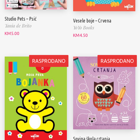
Studio Pets – Psić
Vesele boje – Crvena
Tania de Brito
YoYo Books
KM
5.00
KM
4.50
RASPRODANO
RASPRODANO
Sovina škola crtanja