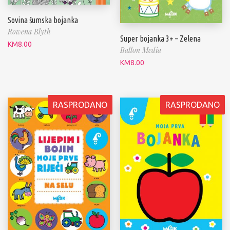
Sovina šumska bojanka
Rowena Blyth
Super bojanka 3+ – Zelena
KM
8.00
Ballon Media
KM
8.00
RASPRODANO
RASPRODANO