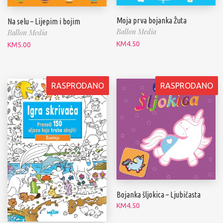
Moja prva bojanka Žuta
Na selu – Lijepim i bojim
Ballon Media
Ballon Media
KM
4.50
KM
5.00
RASPRODANO
RASPRODANO
Bojanka šljokica – Ljubičasta
KM
4.50