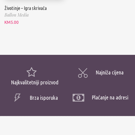
Životinje – Igra skrivača
Ballon Media
KM
5.00
Najniža cijena
Najkvalitetniji proizvod
Plaćanje na adresi
Brza isporuka