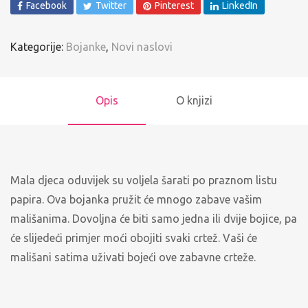
Facebook
Twitter
Pinterest
LinkedIn
Kategorije:
Bojanke
,
Novi naslovi
Opis
O knjizi
Mala djeca oduvijek su voljela šarati po praznom listu
papira. Ova bojanka pružit će mnogo zabave vašim
mališanima. Dovoljna će biti samo jedna ili dvije bojice, pa
će slijedeći primjer moći obojiti svaki crtež. Vaši će
mališani satima uživati bojeći ove zabavne crteže.