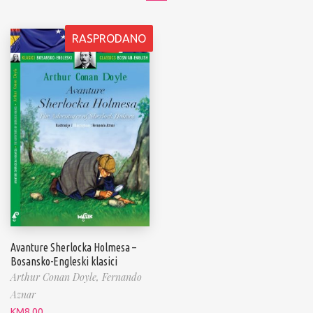
RASPRODANO
Avanture Sherlocka Holmesa –
Bosansko-Engleski klasici
Arthur Conan Doyle,
Fernando
Aznar
KM
8.00